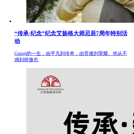
“传承·纪念”纪念艾扬格大师忌辰7周年特别活
动
Guruji的一生，由平凡到传奇，由苦难到荣耀。他从不
感到骄傲也