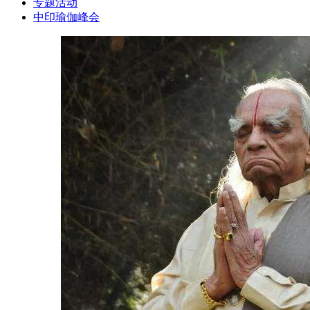
专题活动
中印瑜伽峰会