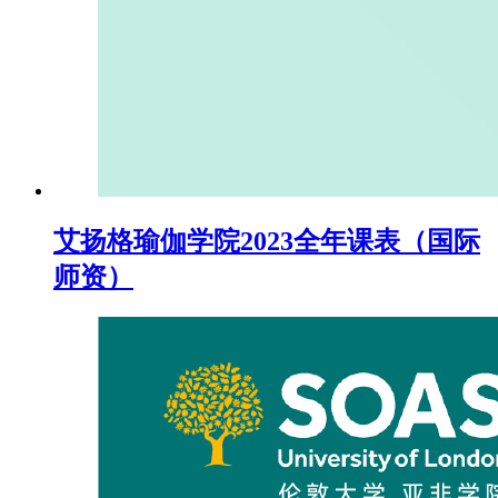
艾扬格瑜伽学院2023全年课表（国际
师资）